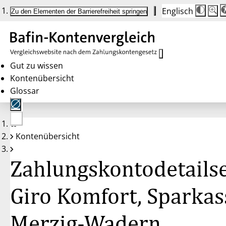
Englisch
Die
Schrif
Zu den Elementen der Barrierefreiheit springen
Schri
100 
wird
bei
Klick
des
Butto
in
Gut zu wissen
25 %
Kontenübersicht
Schrit
zwisc
Glossar
100 
und
200 
angep
Nach
Keine
200 
Kontenübersicht
Konten
wird
gewählt
die
Schri
Zahlungskontodetailse
wiede
auf
100 
zurüc
Giro Komfort, Sparkas
Merzig-Wadern