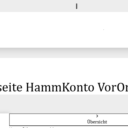
lseite HammKonto VorO
Übersicht