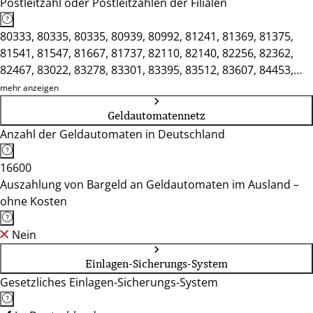
Postleitzahl oder Postleitzahlen der Filialen
80333, 80335, 80335, 80939, 80992, 81241, 81369, 81375,
81541, 81547, 81667, 81737, 82110, 82140, 82256, 82362,
82467, 83022, 83278, 83301, 83395, 83512, 83607, 84453,
84489, 85049, 85221, 85276, 85354, 85435, 85567, 85716,
mehr anzeigen
91757
Geldautomatennetz
Anzahl der Geldautomaten in Deutschland
16600
Auszahlung von Bargeld an Geldautomaten im Ausland –
ohne Kosten
Nein
Einlagen-Sicherungs-System
Gesetzliches Einlagen-Sicherungs-System