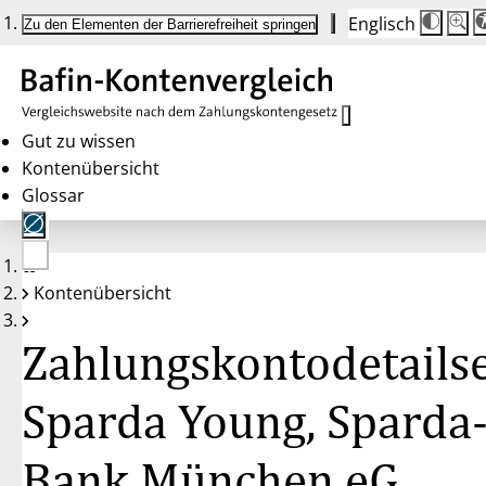
Englisch
Die
Schrif
Zu den Elementen der Barrierefreiheit springen
Schri
100 
wird
bei
Klick
des
Butto
in
Gut zu wissen
25 %
Kontenübersicht
Schrit
zwisc
Glossar
100 
und
200 
angep
Nach
Keine
200 
Kontenübersicht
Konten
wird
gewählt
die
Schri
Zahlungskontodetailse
wiede
auf
100 
zurüc
Sparda Young, Sparda
Bank München eG