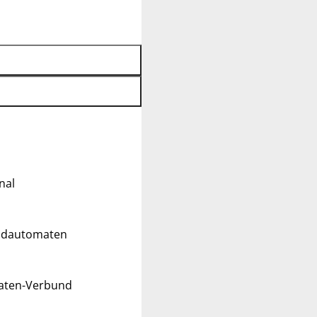
nal
eldautomaten
maten-Verbund