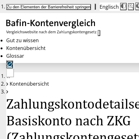
Englisch
Die
Schrif
Zu den Elementen der Barrierefreiheit springen
Schri
100%
wird
bei
Klick
des
Butto
in
Gut zu wissen
25%
Kontenübersicht
Schrit
zwisc
Glossar
100%
und
200%
angep
Nach
Keine
200%
Kontenübersicht
Konten
wird
gewählt
die
Schri
Zahlungskontodetailse
wiede
auf
100%
zurüc
Basiskonto nach ZKG
(Zahlungskontengeset