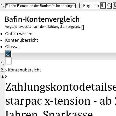
Englisch
Die
Schrif
Zu den Elementen der Barrierefreiheit springen
Schri
100 
wird
bei
Klick
des
Butto
in
Gut zu wissen
25 %
Kontenübersicht
Schrit
zwisc
Glossar
100 
und
200 
angep
Nach
Keine
200 
Kontenübersicht
Konten
wird
gewählt
die
Schri
Zahlungskontodetailse
wiede
auf
100 
zurüc
starpac x-tension - ab
Jahren, Sparkasse