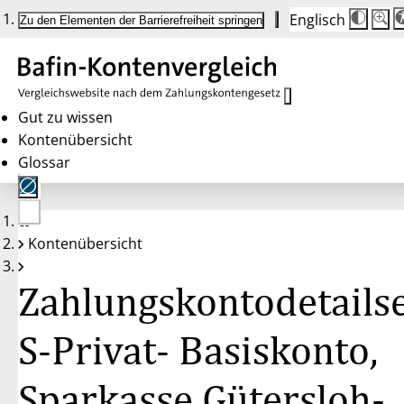
Englisch
Die
Schrif
Zu den Elementen der Barrierefreiheit springen
Schri
100 
wird
bei
Klick
des
Butto
in
Gut zu wissen
25 %
Kontenübersicht
Schrit
zwisc
Glossar
100 
und
200 
angep
Nach
Keine
200 
Kontenübersicht
Konten
wird
gewählt
die
Schri
Zahlungskontodetailse
wiede
auf
100 
zurüc
S-Privat- Basiskonto,
Sparkasse Gütersloh-