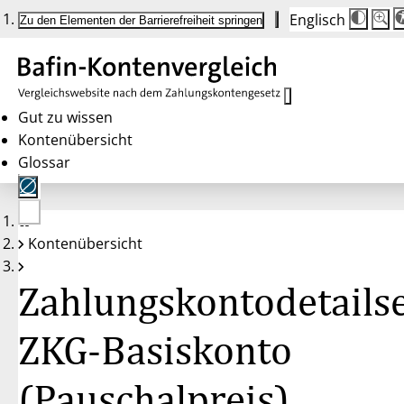
Englisch
Die
Schrif
Zu den Elementen der Barrierefreiheit springen
Schri
100 
wird
bei
Klick
des
Butto
in
Gut zu wissen
25 %
Kontenübersicht
Schrit
zwisc
Glossar
100 
und
200 
angep
Nach
Keine
200 
Kontenübersicht
Konten
wird
gewählt
die
Schri
Zahlungskontodetailse
wiede
auf
100 
zurüc
ZKG-Basiskonto
(Pauschalpreis),