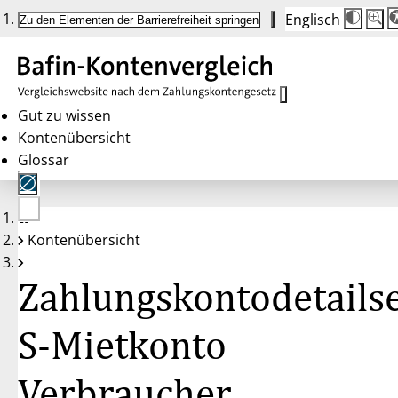
Englisch
Die
Schrif
Zu den Elementen der Barrierefreiheit springen
Schri
100 
wird
bei
Klick
des
Butto
in
Gut zu wissen
25 %
Kontenübersicht
Schrit
zwisc
Glossar
100 
und
200 
angep
Nach
Keine
200 
Kontenübersicht
Konten
wird
gewählt
die
Schri
Zahlungskontodetailse
wiede
auf
100 
zurüc
S-Mietkonto
Verbraucher,