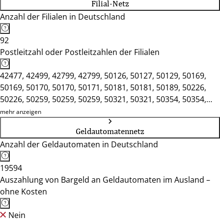
Filial-Netz
Anzahl der Filialen in Deutschland
92
Postleitzahl oder Postleitzahlen der Filialen
42477, 42499, 42799, 42799, 50126, 50127, 50129, 50169,
50169, 50170, 50170, 50171, 50181, 50181, 50189, 50226,
50226, 50259, 50259, 50259, 50321, 50321, 50354, 50354,
50354, 50354, 50374, 50374, 50389, 50389, 50667, 50769,
mehr anzeigen
51065, 51399, 51399, 51427, 51429, 51465, 51467, 51469,
Geldautomatennetz
51491, 51491, 51503, 51503, 51515, 51519, 51545, 51570,
Anzahl der Geldautomaten in Deutschland
51580, 51580, 51580, 51597, 51688, 51709, 51766, 51766,
51789, 51789, 53332, 53332, 53340, 53343, 53347, 53347,
19594
53359, 53604, 53604, 53639, 53639, 53721, 53721, 53757,
Auszahlung von Bargeld an Geldautomaten im Ausland –
53757, 53773, 53773, 53773, 53773, 53783, 53797, 53797,
ohne Kosten
53804, 53809, 53819, 53819, 53840, 53840, 53842, 53844,
53859, 53859, 53913, 53913
Nein