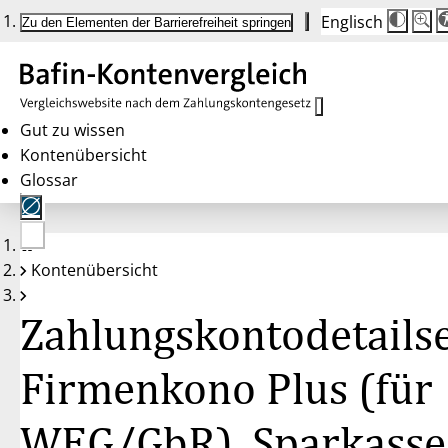
Englisch
Die
Schrif
Zu den Elementen der Barrierefreiheit springen
Schri
100%
wird
bei
Klick
des
Butto
in
Gut zu wissen
25%
Kontenübersicht
Schrit
zwisc
Glossar
100%
und
200%
angep
Nach
Keine
200%
Kontenübersicht
Konten
wird
gewählt
die
Schri
Zahlungskontodetailse
wiede
auf
100%
zurüc
Firmenkono Plus (für
WEG/GbR), Sparkasse