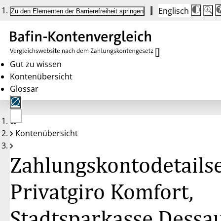
Englisch
Die
Schrif
Zu den Elementen der Barrierefreiheit springen
Schri
100 
wird
bei
Klick
des
Butto
in
Gut zu wissen
25 %
Kontenübersicht
Schrit
zwisc
Glossar
100 
und
200 
angep
Nach
Keine
200 
Kontenübersicht
Konten
wird
gewählt
die
Schri
Zahlungskontodetailse
wiede
auf
100 
zurüc
Privatgiro Komfort,
Stadtsparkasse Dessa