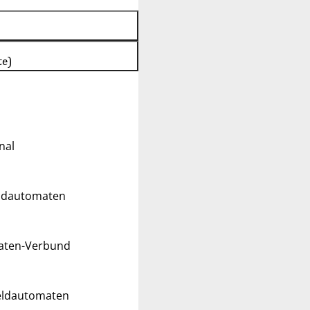
te)
nal
eldautomaten
maten-Verbund
Geldautomaten