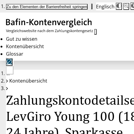
Englisch
Die
Schrif
Zu den Elementen der Barrierefreiheit springen
Schri
100 
wird
bei
Klick
des
Butto
in
Gut zu wissen
25 %
Kontenübersicht
Schrit
zwisc
Glossar
100 
und
200 
angep
Nach
Keine
200 
Kontenübersicht
Konten
wird
gewählt
die
Schri
Zahlungskontodetailse
wiede
auf
100 
zurüc
LevGiro Young 100 (1
24 Jahre), Sparkasse