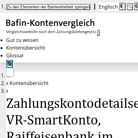
Englisch
Die
Schrif
Zu den Elementen der Barrierefreiheit springen
Schri
100 
wird
bei
Klick
des
Butto
in
Gut zu wissen
25 %
Kontenübersicht
Schrit
zwisc
Glossar
100 
und
200 
angep
Nach
Keine
200 
Kontenübersicht
Konten
wird
gewählt
die
Schri
Zahlungskontodetailse
wiede
auf
100 
zurüc
VR-SmartKonto,
Raiffeisenbank im