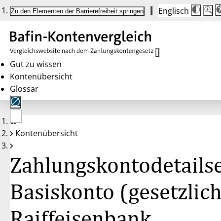
Englisch
Die
Schrif
Zu den Elementen der Barrierefreiheit springen
Schri
100 
wird
bei
Klick
des
Butto
in
Gut zu wissen
25 %
Kontenübersicht
Schrit
zwisc
Glossar
100 
und
200 
angep
Nach
Keine
200 
Kontenübersicht
Konten
wird
gewählt
die
Schri
Zahlungskontodetailse
wiede
auf
100 
zurüc
Basiskonto (gesetzlich
Raiffeisenbank