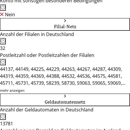
Konto mit sonstigen besonderen Bedingungen
Nein
Filial-Netz
Anzahl der Filialen in Deutschland
32
Postleitzahl oder Postleitzahlen der Filialen
44137, 44149, 44225, 44229, 44263, 44267, 44287, 44309,
44319, 44359, 44369, 44388, 44532, 44536, 44575, 44581,
45711, 45731, 45739, 58239, 58730, 59063, 59065, 59069,
59071, 59073, 59075, 59077, 59174, 59368, 59423, 59439
mehr anzeigen
Geldautomatennetz
Anzahl der Geldautomaten in Deutschland
13781