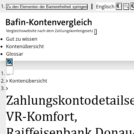
Englisch
Die
Schrif
Zu den Elementen der Barrierefreiheit springen
Schri
100 
wird
bei
Klick
des
Butto
in
Gut zu wissen
25 %
Kontenübersicht
Schrit
zwisc
Glossar
100 
und
200 
angep
Nach
Keine
200 
Kontenübersicht
Konten
wird
gewählt
die
Schri
Zahlungskontodetailse
wiede
auf
100 
zurüc
VR-Komfort,
Raiffeisenbank Donau