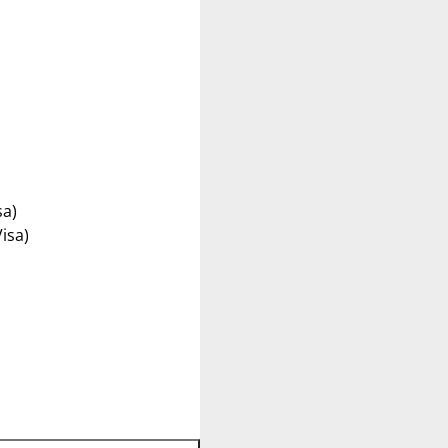
sa)
isa)