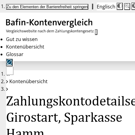
Englisch
Die
Schrif
Zu den Elementen der Barrierefreiheit springen
Schri
100 
wird
bei
Klick
des
Butto
in
Gut zu wissen
25 %
Kontenübersicht
Schrit
zwisc
Glossar
100 
und
200 
angep
Nach
Keine
200 
Kontenübersicht
Konten
wird
gewählt
die
Schri
Zahlungskontodetailse
wiede
auf
100 
zurüc
Girostart, Sparkasse
Hamm