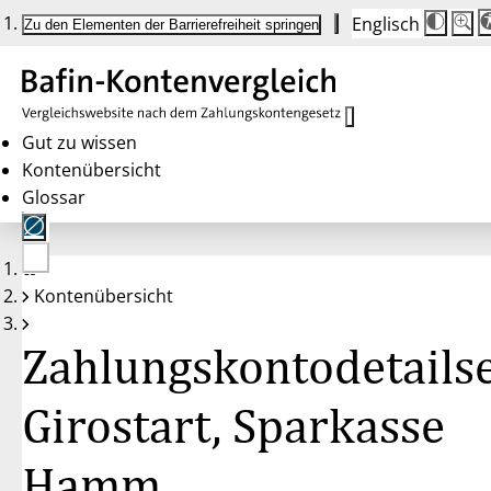
Englisch
Die
Schrif
Zu den Elementen der Barrierefreiheit springen
Schri
100 
wird
bei
Klick
des
Butto
in
Gut zu wissen
25 %
Kontenübersicht
Schrit
zwisc
Glossar
100 
und
200 
angep
Nach
Keine
200 
Kontenübersicht
Konten
wird
gewählt
die
Schri
Zahlungskontodetailse
wiede
auf
100 
zurüc
Girostart, Sparkasse
Hamm