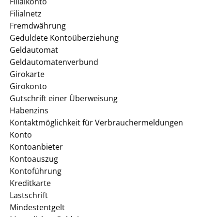
Filialkonto
Filialnetz
Fremdwährung
Geduldete Kontoüberziehung
Geldautomat
Geldautomatenverbund
Girokarte
Girokonto
Gutschrift einer Überweisung
Habenzins
Kontaktmöglichkeit für Verbrauchermeldungen
Konto
Kontoanbieter
Kontoauszug
Kontoführung
Kreditkarte
Lastschrift
Mindestentgelt