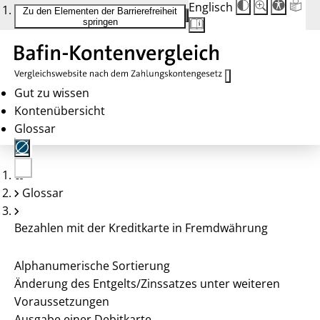
Englisch
Die
Schriftgröße:
Zu den Elementen der Barrierefreiheit
Schriftgröße
100 %
springen
wird
bei
Klick
des
Buttons
in
25 %
Gut zu wissen
Schritten
Kontenübersicht
zwischen
100 %
Glossar
und
200 %
angepasst.
Nach
200 %
Keine
wird
Glossar
Konten
die
gewählt
Schriftgröße
wieder
Bezahlen mit der Kreditkarte in Fremdwährung
auf
100 %
zurückgesetzt.
Alphanumerische Sortierung
Änderung des Entgelts/Zinssatzes unter weiteren
Voraussetzungen
Ausgabe einer Debitkarte