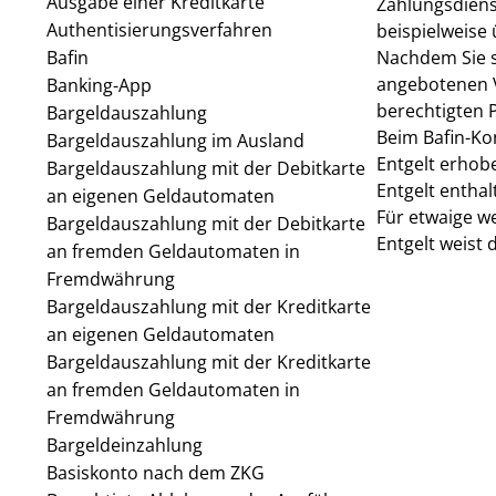
Ausgabe einer Kreditkarte
Zahlungsdiens
Authentisierungsverfahren
beispielweise
Bafin
Nachdem Sie si
angebotenen V
Banking-App
berechtigten 
Bargeldauszahlung
Beim Bafin-Ko
Bargeldauszahlung im Ausland
Entgelt erhob
Bargeldauszahlung mit der Debitkarte
Entgelt enthalt
an eigenen Geldautomaten
Für etwaige we
Bargeldauszahlung mit der Debitkarte
Entgelt weist 
an fremden Geldautomaten in
Fremdwährung
Bargeldauszahlung mit der Kreditkarte
an eigenen Geldautomaten
Bargeldauszahlung mit der Kreditkarte
an fremden Geldautomaten in
Fremdwährung
Bargeldeinzahlung
Basiskonto nach dem ZKG