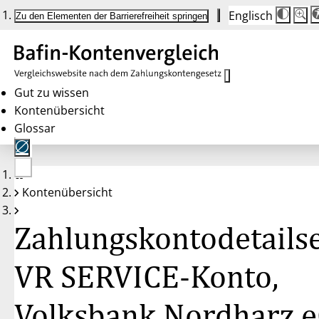
Englisch
Die
Schrif
Zu den Elementen der Barrierefreiheit springen
Schri
100 
wird
bei
Klick
des
Butto
in
Gut zu wissen
25 %
Kontenübersicht
Schrit
zwisc
Glossar
100 
und
200 
angep
Nach
Keine
200 
Kontenübersicht
Konten
wird
gewählt
die
Schri
Zahlungskontodetailse
wiede
auf
100 
zurüc
VR SERVICE-Konto,
Volksbank Nordharz 