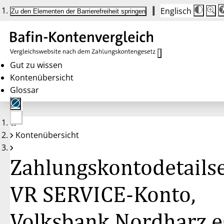
Englisch
Die
Schrif
Zu den Elementen der Barrierefreiheit springen
Schri
100 
wird
bei
Klick
des
Butto
in
Gut zu wissen
25 %
Kontenübersicht
Schrit
zwisc
Glossar
100 
und
200 
angep
Nach
Keine
200 
Kontenübersicht
Konten
wird
gewählt
die
Schri
Zahlungskontodetailse
wiede
auf
100 
zurüc
VR SERVICE-Konto,
Volksbank Nordharz 