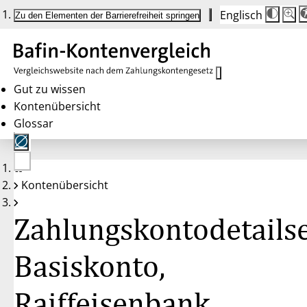
Englisch
Die
Schrif
Zu den Elementen der Barrierefreiheit springen
Schri
100 
wird
bei
Klick
des
Butto
in
Gut zu wissen
25 %
Kontenübersicht
Schrit
zwisc
Glossar
100 
und
200 
angep
Nach
Keine
200 
Kontenübersicht
Konten
wird
gewählt
die
Schri
Zahlungskontodetailse
wiede
auf
100 
zurüc
Basiskonto,
Raiffeisenbank