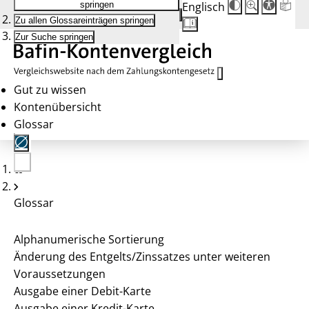
Englisch
Die
Schriftgröße:
springen
Schriftgröße
100 %
Zu allen Glossareinträgen springen
wird
bei
Zur Suche springen
Klick
des
Buttons
in
25 %
Gut zu wissen
Schritten
Kontenübersicht
zwischen
100 %
Glossar
und
200 %
angepasst.
Nach
200 %
Keine
wird
Konten
die
gewählt
Glossar
Schriftgröße
wieder
auf
100 %
Alphanumerische Sortierung
zurückgesetzt.
Änderung des Entgelts/Zinssatzes unter weiteren
Voraussetzungen
Ausgabe einer Debit-Karte
Ausgabe einer Kredit-Karte