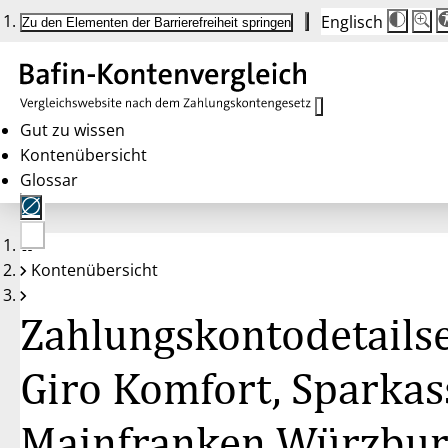
Englisch
Die
Schrif
Zu den Elementen der Barrierefreiheit springen
Schri
100 
wird
bei
Klick
des
Butto
in
Gut zu wissen
25 %
Kontenübersicht
Schrit
zwisc
Glossar
100 
und
200 
angep
Nach
Keine
200 
Kontenübersicht
Konten
wird
gewählt
die
Schri
Zahlungskontodetailse
wiede
auf
100 
zurüc
Giro Komfort, Sparkas
Mainfranken Würzbu