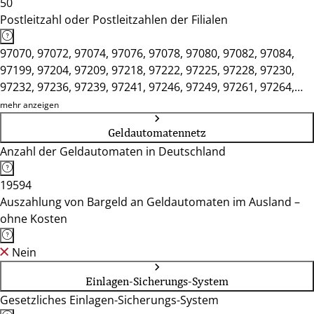
50
Postleitzahl oder Postleitzahlen der Filialen
97070, 97072, 97074, 97076, 97078, 97080, 97082, 97084,
97199, 97204, 97209, 97218, 97222, 97225, 97228, 97230,
97232, 97236, 97239, 97241, 97246, 97249, 97261, 97264,
97265, 97268, 97270, 97273, 97276, 97285, 97292, 97297,
mehr anzeigen
97299, 97318, 97320, 97332, 97337, 97340, 97346, 97350,
Geldautomatennetz
97353, 97359, 97450, 97737, 97753, 97775, 97780, 97816,
Anzahl der Geldautomaten in Deutschland
97828, 97833, 97839, 97846, 97854, 97855, 97892
19594
Auszahlung von Bargeld an Geldautomaten im Ausland –
ohne Kosten
Nein
Einlagen-Sicherungs-System
Gesetzliches Einlagen-Sicherungs-System