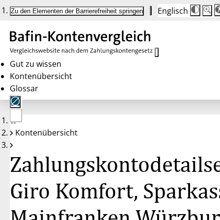
Englisch
Die
Schrif
Zu den Elementen der Barrierefreiheit springen
Schri
100 
wird
bei
Klick
des
Butto
in
Gut zu wissen
25 %
Kontenübersicht
Schrit
zwisc
Glossar
100 
und
200 
angep
Nach
Keine
200 
Kontenübersicht
Konten
wird
gewählt
die
Schri
Zahlungskontodetailse
wiede
auf
100 
zurüc
Giro Komfort, Sparkas
Mainfranken Würzbu