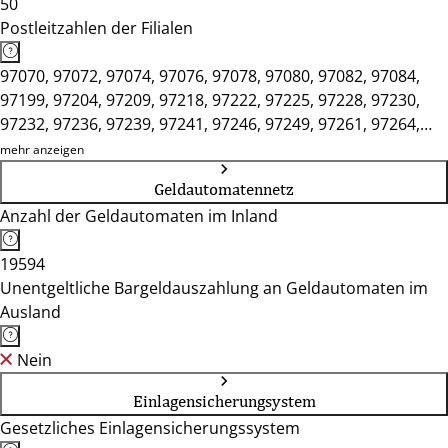
50
Postleitzahlen der Filialen
97070, 97072, 97074, 97076, 97078, 97080, 97082, 97084,
97199, 97204, 97209, 97218, 97222, 97225, 97228, 97230,
97232, 97236, 97239, 97241, 97246, 97249, 97261, 97264,
97265, 97268, 97270, 97273, 97276, 97285, 97292, 97297,
mehr anzeigen
97299, 97318, 97320, 97332, 97337, 97340, 97346, 97350,
Geldautomatennetz
97353, 97359, 97450, 97737, 97753, 97775, 97780, 97816,
Anzahl der Geldautomaten im Inland
97828, 97833, 97839, 97846, 97854, 97855, 97892
19594
Unentgeltliche Bargeldauszahlung an Geldautomaten im
Ausland
Nein
Einlagensicherungsystem
Gesetzliches Einlagensicherungssystem