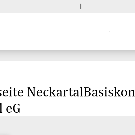
eite NeckartalBasiskon
l eG