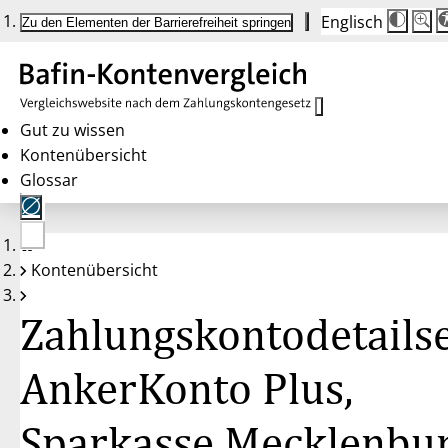
Englisch
Die
Schrif
Zu den Elementen der Barrierefreiheit springen
Schri
100 
wird
bei
Klick
des
Butto
in
Gut zu wissen
25 %
Kontenübersicht
Schrit
zwisc
Glossar
100 
und
200 
angep
Nach
Keine
200 
Kontenübersicht
Konten
wird
gewählt
die
Schri
Zahlungskontodetailse
wiede
auf
100 
zurüc
AnkerKonto Plus,
Sparkasse Mecklenbu