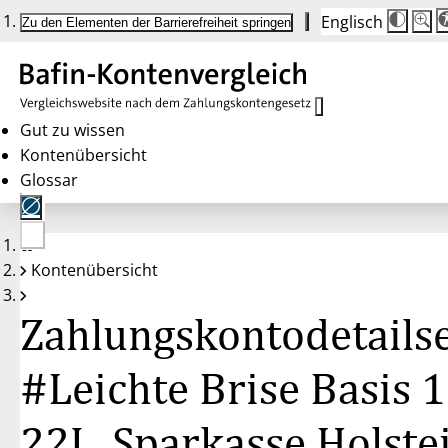
Englisch
Die
Schrif
Zu den Elementen der Barrierefreiheit springen
Schri
100 
wird
bei
Klick
des
Butto
in
Gut zu wissen
25 %
Kontenübersicht
Schrit
zwisc
Glossar
100 
und
200 
angep
Nach
Keine
200 
Kontenübersicht
Konten
wird
gewählt
die
Schri
Zahlungskontodetailse
wiede
auf
100 
zurüc
#Leichte Brise Basis 1
22J., Sparkasse Holste