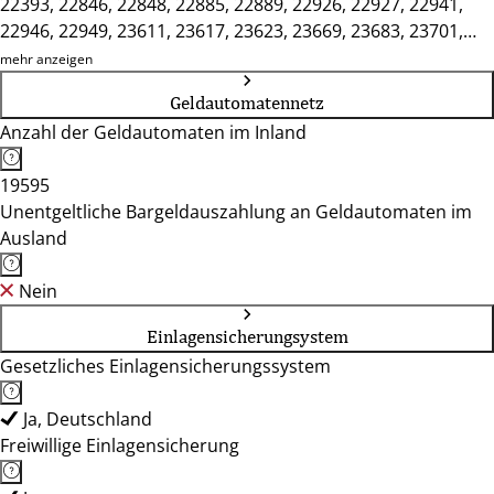
22393, 22846, 22848, 22885, 22889, 22926, 22927, 22941,
22946, 22949, 23611, 23617, 23623, 23669, 23683, 23701,
23714, 23730, 23738, 23743, 23744, 23758, 23769, 23774,
mehr anzeigen
23843, 23858
Geldautomatennetz
Anzahl der Geldautomaten im Inland
19595
Unentgeltliche Bargeldauszahlung an Geldautomaten im
Ausland
Nein
Einlagensicherungsystem
Gesetzliches Einlagensicherungssystem
Ja, Deutschland
Freiwillige Einlagensicherung