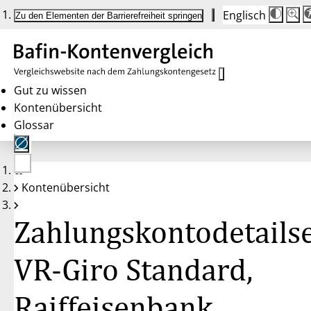
Englisch
Die
Schrif
Zu den Elementen der Barrierefreiheit springen
Schri
100 
wird
bei
Klick
des
Butto
in
Gut zu wissen
25 %
Kontenübersicht
Schrit
zwisc
Glossar
100 
und
200 
angep
Nach
Keine
200 
Kontenübersicht
Konten
wird
gewählt
die
Schri
Zahlungskontodetailse
wiede
auf
100 
zurüc
VR-Giro Standard,
Raiffeisenbank