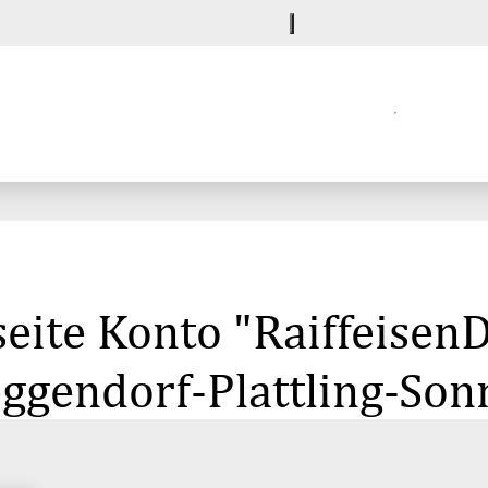
ite Konto "RaiffeisenDi
eggendorf-Plattling-So