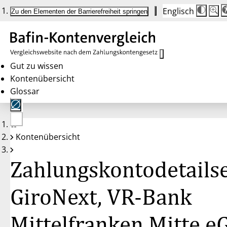
Englisch
Die
Schrif
Zu den Elementen der Barrierefreiheit springen
Schri
100 
wird
bei
Klick
des
Butto
in
Gut zu wissen
25 %
Kontenübersicht
Schrit
zwisc
Glossar
100 
und
200 
angep
Nach
Keine
200 
Kontenübersicht
Konten
wird
gewählt
die
Schri
Zahlungskontodetailse
wiede
auf
100 
zurüc
GiroNext, VR-Bank
Mittelfranken Mitte e