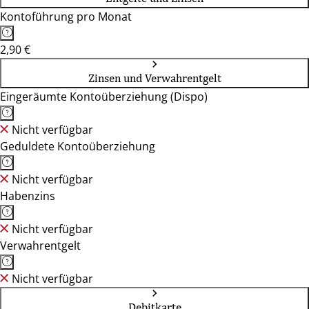
90473, 90480, 90537, 90762, 91052, 91074, 91126, 91207,
Kontoführung pro Monat
91301, 91522, 91710, 92224, 92318, 92421, 92637, 93047,
93049, 93059, 93128, 93155, 93333, 94032, 94060, 94315,
2,90 €
94469, 95028, 95444, 95615, 96047, 96317, 96450, 96465,
97070, 97318, 97421, 97616, 97688, 97816, 99084, 99423,
Zinsen und Verwahrentgelt
99817
Eingeräumte Kontoüberziehung (Dispo)
Nicht verfügbar
Geduldete Kontoüberziehung
Nicht verfügbar
Habenzins
Nicht verfügbar
Verwahrentgelt
Nicht verfügbar
Debitkarte