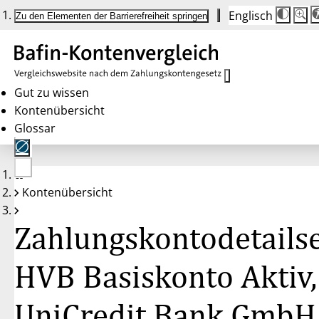
Englisch
Die
Schrif
Zu den Elementen der Barrierefreiheit springen
Schri
100 
wird
bei
Klick
des
Butto
in
Gut zu wissen
25 %
Kontenübersicht
Schrit
zwisc
Glossar
100 
und
200 
angep
Nach
Keine
200 
Kontenübersicht
Konten
wird
gewählt
die
Schri
Zahlungskontodetailse
wiede
auf
100 
zurüc
HVB Basiskonto Aktiv,
UniCredit Bank GmbH