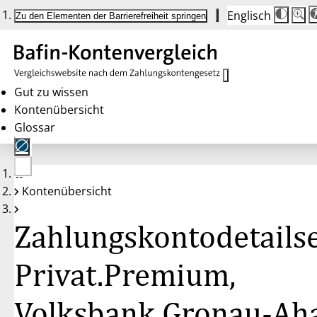
Englisch
Die
Schrif
Zu den Elementen der Barrierefreiheit springen
Schri
100 
wird
bei
Klick
des
Butto
in
Gut zu wissen
25 %
Kontenübersicht
Schrit
zwisc
Glossar
100 
und
200 
angep
Nach
Keine
200 
Kontenübersicht
Konten
wird
gewählt
die
Schri
Zahlungskontodetailse
wiede
auf
100 
zurüc
Privat.Premium,
Volksbank Gronau-Ah