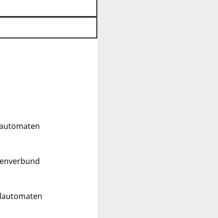
ldautomaten
tenverbund
ldautomaten