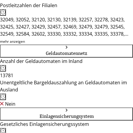
Postleitzahlen der Filialen
32049, 32052, 32120, 32130, 32139, 32257, 32278, 32423,
32425, 32427, 32429, 32457, 32469, 32479, 32479, 32545,
32549, 32584, 32602, 33330, 33332, 33334, 33335, 33378,
33397, 33415, 33442, 33449, 33602, 33611, 33613, 33619,
mehr anzeigen
33647, 33659, 33719, 33729, 33739, 33758, 33775, 33803,
Geldautomatennetz
49328
Anzahl der Geldautomaten im Inland
13781
Unentgeltliche Bargeldauszahlung an Geldautomaten im
Ausland
Nein
Einlagensicherungsystem
Gesetzliches Einlagensicherungssystem