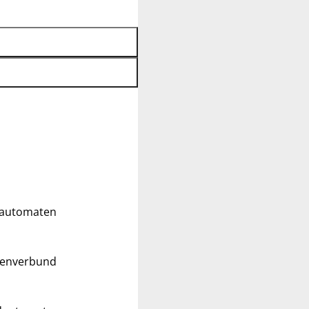
ldautomaten
tenverbund