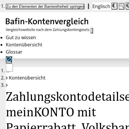
Englisch
Die
Schrif
Zu den Elementen der Barrierefreiheit springen
Schri
100 
wird
bei
Klick
des
Butto
in
Gut zu wissen
25 %
Kontenübersicht
Schrit
zwisc
Glossar
100 
und
200 
angep
Nach
Keine
200 
Kontenübersicht
Konten
wird
gewählt
die
Schri
Zahlungskontodetailse
wiede
auf
100 
zurüc
meinKONTO mit
Papierrabatt, Volksba