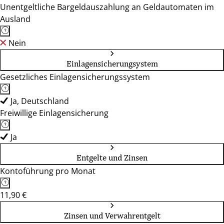
Unentgeltliche Bargeldauszahlung an Geldautomaten im
53757, 53773, 53773, 53773, 53773, 53783, 53797, 53797,
Ausland
53804, 53809, 53819, 53819, 53840, 53840, 53842, 53844,
53859, 53859, 53913, 53913
Nein
Einlagensicherungsystem
Gesetzliches Einlagensicherungssystem
Ja, Deutschland
Freiwillige Einlagensicherung
Ja
Entgelte und Zinsen
Kontoführung pro Monat
11,90 €
Zinsen und Verwahrentgelt