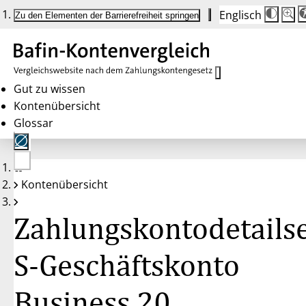
Englisch
Die
Schrif
Zu den Elementen der Barrierefreiheit springen
Schri
100 
wird
bei
Klick
des
Butto
in
Gut zu wissen
25 %
Kontenübersicht
Schrit
zwisc
Glossar
100 
und
200 
angep
Nach
Keine
200 
Kontenübersicht
Konten
wird
gewählt
die
Schri
Zahlungskontodetailse
wiede
auf
100 
zurüc
S-Geschäftskonto
Business 20