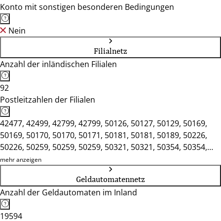
Konto mit sonstigen besonderen Bedingungen
Nein
Filialnetz
Anzahl der inländischen Filialen
92
Postleitzahlen der Filialen
42477, 42499, 42799, 42799, 50126, 50127, 50129, 50169,
50169, 50170, 50170, 50171, 50181, 50181, 50189, 50226,
50226, 50259, 50259, 50259, 50321, 50321, 50354, 50354,
50354, 50354, 50374, 50374, 50389, 50389, 50667, 50769,
mehr anzeigen
51065, 51399, 51399, 51427, 51429, 51465, 51467, 51469,
Geldautomatennetz
51491, 51491, 51503, 51503, 51515, 51519, 51545, 51570,
Anzahl der Geldautomaten im Inland
51580, 51580, 51580, 51597, 51688, 51709, 51766, 51766,
51789, 51789, 53332, 53332, 53340, 53343, 53347, 53347,
19594
53359, 53604, 53604, 53639, 53639, 53721, 53721, 53757,