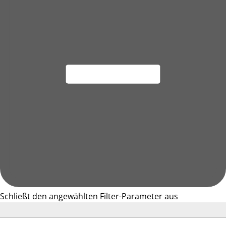
Schließt den angewählten Filter-Parameter aus