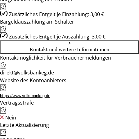
Zusätzliches Entgelt je Einzahlung: 3,00 €
Bargeldauszahlung am Schalter
Zusätzliches Entgelt je Auszahlung: 3,00 €
Kontakt und weitere Informationen
Kontaktmöglichkeit für Verbrauchermeldungen
direkt@volksbankeg.de
Website des Kontoanbieters
https://www.volksbankeg.de
Vertragsstrafe
Nein
Letzte Aktualisierung