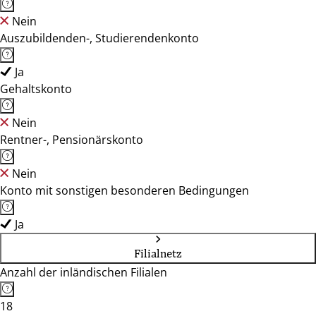
Nein
Auszubildenden-, Studierendenkonto
Ja
Gehaltskonto
Nein
Rentner-, Pensionärskonto
Nein
Konto mit sonstigen besonderen Bedingungen
Ja
Filialnetz
Anzahl der inländischen Filialen
18