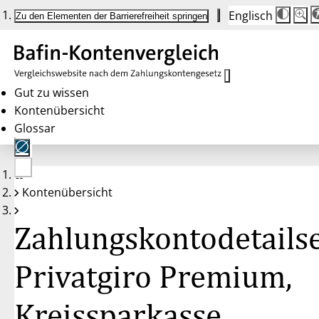
Englisch
Die
Schrif
Zu den Elementen der Barrierefreiheit springen
Schri
100 
wird
bei
Klick
des
Butto
in
Gut zu wissen
25 %
Kontenübersicht
Schrit
zwisc
Glossar
100 
und
200 
angep
Nach
Keine
200 
Kontenübersicht
Konten
wird
gewählt
die
Schri
Zahlungskontodetailse
wiede
auf
100 
zurüc
Privatgiro Premium,
Kreissparkasse