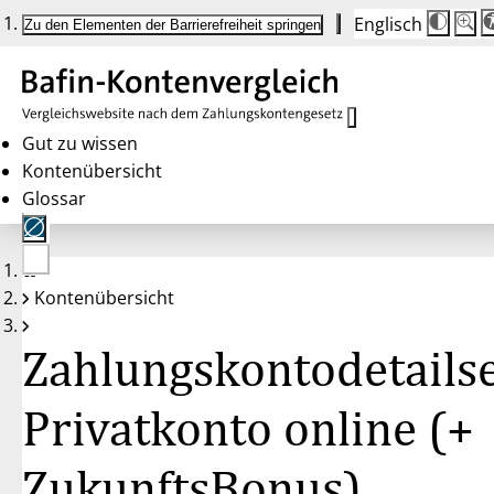
Englisch
Die
Schrif
Zu den Elementen der Barrierefreiheit springen
Schri
100%
wird
bei
Klick
des
Butto
in
Gut zu wissen
25%
Kontenübersicht
Schrit
zwisc
Glossar
100%
und
200%
angep
Nach
Keine
200%
Kontenübersicht
Konten
wird
gewählt
die
Schri
Zahlungskontodetailse
wiede
auf
100%
zurüc
Privatkonto online (+
ZukunftsBonus),