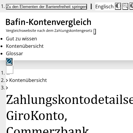
Englisch
Die
Schrif
Zu den Elementen der Barrierefreiheit springen
Schri
100 
wird
bei
Klick
des
Butto
in
Gut zu wissen
25 %
Kontenübersicht
Schrit
zwisc
Glossar
100 
und
200 
angep
Nach
Keine
200 
Kontenübersicht
Konten
wird
gewählt
die
Schri
Zahlungskontodetailse
wiede
auf
100 
zurüc
GiroKonto,
Commerzbank