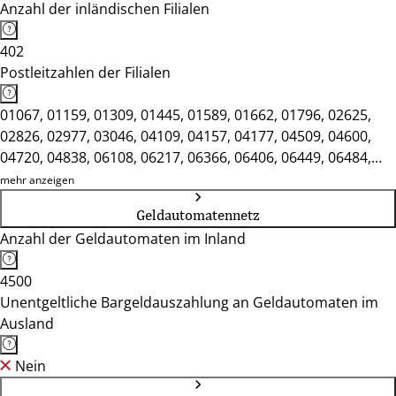
Anzahl der inländischen Filialen
402
Postleitzahlen der Filialen
01067, 01159, 01309, 01445, 01589, 01662, 01796, 02625,
02826, 02977, 03046, 04109, 04157, 04177, 04509, 04600,
04720, 04838, 06108, 06217, 06366, 06406, 06449, 06484,
06526, 06618, 06712, 06844, 06886, 07318, 07545, 07629,
mehr anzeigen
07743, 07907, 08056, 08209, 08280, 08451, 08468, 08523,
Geldautomatennetz
09111, 09212, 09456, 09599, 10117, 10247, 10551, 10707,
Anzahl der Geldautomaten im Inland
10719, 10827, 12043, 12099, 12163, 12209, 12305, 12489,
12587, 12679, 13055, 13187, 13405, 13465, 13507, 13597,
4500
14052, 14057, 14169, 14193, 14467, 14532, 14612, 14712,
Unentgeltliche Bargeldauszahlung an Geldautomaten im
14776, 14974, 15230, 16225, 16515, 17033, 17489, 18055,
Ausland
18439, 19053, 19322, 20249, 20259, 20354, 21029, 21073,
21335, 21465, 21614, 21682, 22041, 22303, 22391, 22587,
Nein
22765, 22850, 22880, 22926, 23552, 23843, 23966, 24103,
24534, 24568, 24837, 24937, 25335, 25421, 25524, 25813,