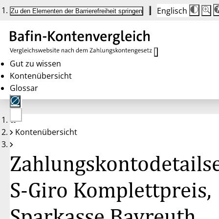
Englisch
Die
Schrif
Zu den Elementen der Barrierefreiheit springen
Schri
100 
wird
bei
Klick
des
Butto
in
Gut zu wissen
25 %
Kontenübersicht
Schrit
zwisc
Glossar
100 
und
200 
angep
Nach
Keine
200 
Kontenübersicht
Konten
wird
gewählt
die
Schri
Zahlungskontodetailse
wiede
auf
100 
zurüc
S-Giro Komplettpreis,
Sparkasse Bayreuth