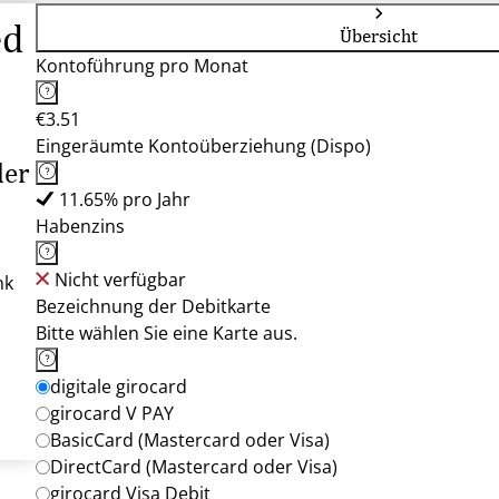
ed
Übersicht
Kontoführung pro Monat
€3.51
Eingeräumte Kontoüberziehung (Dispo)
der
11.65% pro Jahr
Habenzins
Nicht verfügbar
nk
Bezeichnung der Debitkarte
Bitte wählen Sie eine Karte aus.
digitale girocard
girocard V PAY
BasicCard (Mastercard oder Visa)
DirectCard (Mastercard oder Visa)
girocard Visa Debit