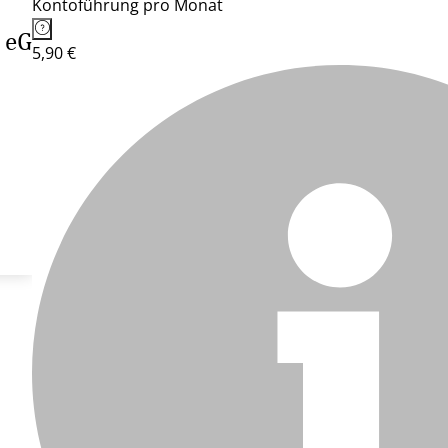
Kontoführung pro Monat
 eG
5,90 €