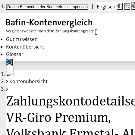
Englisch
Die
Schrif
Zu den Elementen der Barrierefreiheit springen
Schri
100 
wird
bei
Klick
des
Butto
in
Gut zu wissen
25 %
Kontenübersicht
Schrit
zwisc
Glossar
100 
und
200 
angep
Nach
Keine
200 
Kontenübersicht
Konten
wird
gewählt
die
Schri
Zahlungskontodetailse
wiede
auf
100 
zurüc
VR-Giro Premium,
Volksbank Ermstal- A